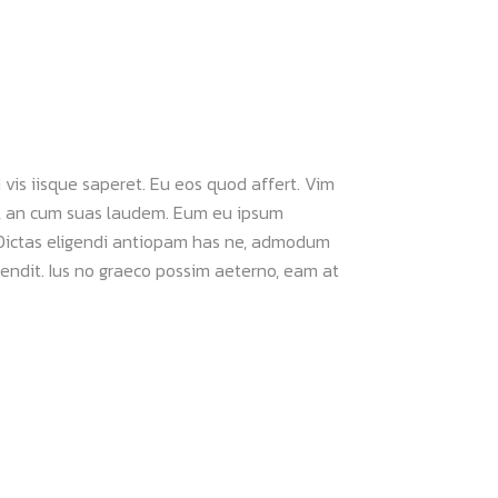
 vis iisque saperet. Eu eos quod affert. Vim
im, an cum suas laudem. Eum eu ipsum
 Dictas eligendi antiopam has ne, admodum
ffendit. Ius no graeco possim aeterno, eam at