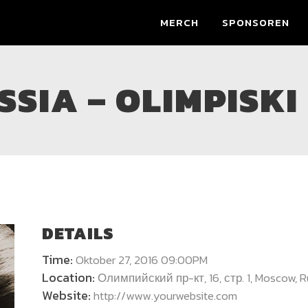
MERCH
SPONSOREN
SIA – OLIMPISKI
DETAILS
Time:
Oktober 27, 2016 09:00PM
Location:
Олимпийский пр-кт, 16, стр. 1, Moscow, R
Website:
http://www.yourwebsite.com