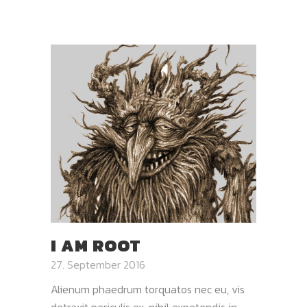
I AM ROOT
27. September 2016
Alienum phaedrum torquatos nec eu, vis
detraxit periculis ex, nihil expetendis in