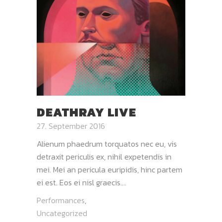
DEATHRAY LIVE
27. September 2016
Alienum phaedrum torquatos nec eu, vis
detraxit periculis ex, nihil expetendis in
mei. Mei an pericula euripidis, hinc partem
ei est. Eos ei nisl graecis....
Performances
,
Uncategorized