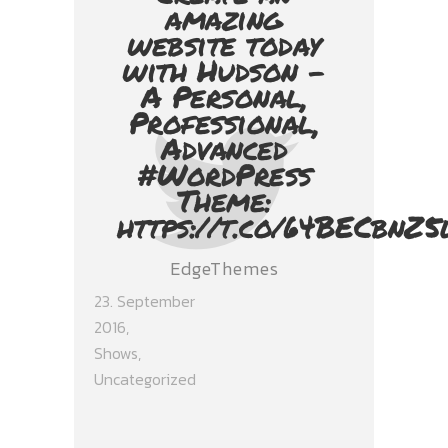
amazing
website today
with Hudson -
A Personal,
Professional,
Advanced
#WordPress
Theme:
https://t.co/64BECbnZ5
EdgeThemes
23. September
2016
Shows
,
Uncategorized