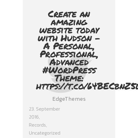
Create an
amazing
website today
with Hudson -
A Personal,
Professional,
Advanced
#WordPress
Theme:
https://t.co/64BECbnZ5
EdgeThemes
23. September
2016
Records
,
Uncategorized