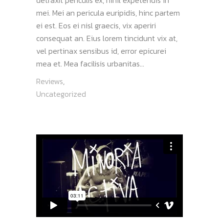
detraxit periculis ex, nihil expetendis in
mei. Mei an pericula euripidis, hinc partem
ei est. Eos ei nisl graecis, vix aperiri
consequat an. Eius lorem tincidunt vix at,
vel pertinax sensibus id, error epicurei
mea et. Mea facilisis urbanitas...
Reviews
,
Uncategorized