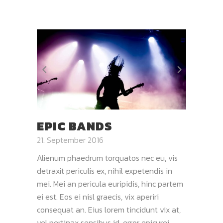
EPIC BANDS
21. September 2016
Alienum phaedrum torquatos nec eu, vis
detraxit periculis ex, nihil expetendis in
mei. Mei an pericula euripidis, hinc partem
ei est. Eos ei nisl graecis, vix aperiri
consequat an. Eius lorem tincidunt vix at,
vel pertinax sensibus id, error epicurei