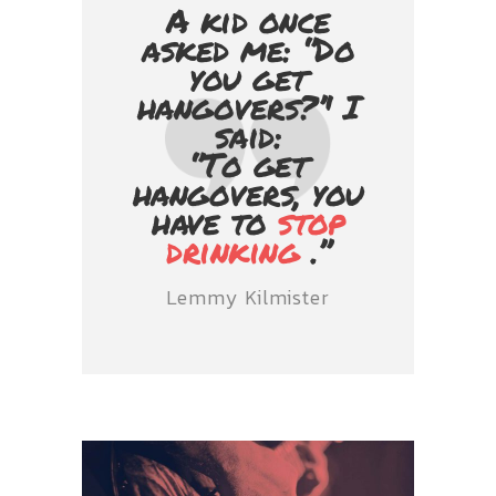
A kid once
asked me: ‘’Do
you get
hangovers?’' I
said:
‘’To get
hangovers, you
have to
stop
drinking
.’’
Lemmy Kilmister