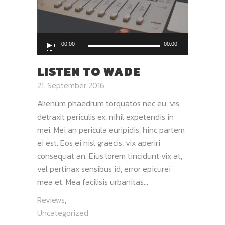
Audio-
00:00
00:00
Player
LISTEN TO WADE
21. September 2016
Alienum phaedrum torquatos nec eu, vis
detraxit periculis ex, nihil expetendis in
mei. Mei an pericula euripidis, hinc partem
ei est. Eos ei nisl graecis, vix aperiri
consequat an. Eius lorem tincidunt vix at,
vel pertinax sensibus id, error epicurei
mea et. Mea facilisis urbanitas...
Reviews
,
Uncategorized