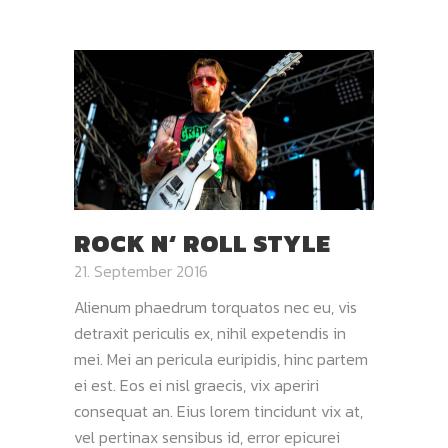
ROCK N‘ ROLL STYLE
21. September 2016
Alienum phaedrum torquatos nec eu, vis
detraxit periculis ex, nihil expetendis in
mei. Mei an pericula euripidis, hinc partem
ei est. Eos ei nisl graecis, vix aperiri
consequat an. Eius lorem tincidunt vix at,
vel pertinax sensibus id, error epicurei