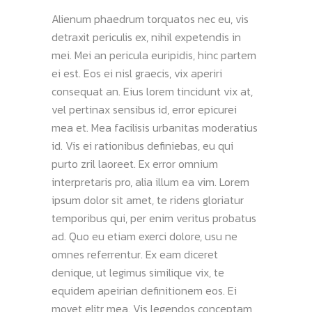
Alienum phaedrum torquatos nec eu, vis
detraxit periculis ex, nihil expetendis in
mei. Mei an pericula euripidis, hinc partem
ei est. Eos ei nisl graecis, vix aperiri
consequat an. Eius lorem tincidunt vix at,
vel pertinax sensibus id, error epicurei
mea et. Mea facilisis urbanitas moderatius
id. Vis ei rationibus definiebas, eu qui
purto zril laoreet. Ex error omnium
interpretaris pro, alia illum ea vim. Lorem
ipsum dolor sit amet, te ridens gloriatur
temporibus qui, per enim veritus probatus
ad. Quo eu etiam exerci dolore, usu ne
omnes referrentur. Ex eam diceret
denique, ut legimus similique vix, te
equidem apeirian definitionem eos. Ei
movet elitr mea. Vis legendos conceptam