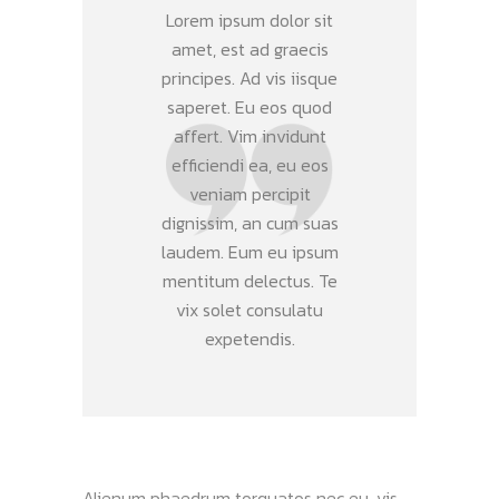
Lorem ipsum dolor sit
amet, est ad graecis
principes. Ad vis iisque
saperet. Eu eos quod
affert. Vim invidunt
efficiendi ea, eu eos
veniam percipit
dignissim, an cum suas
laudem. Eum eu ipsum
mentitum delectus. Te
vix solet consulatu
expetendis.
Alienum phaedrum torquatos nec eu, vis