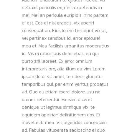
detraxit periculis ex, nihil expetendis in
mei. Mei an pericula euripidis, hinc partem
ei est. Eos ei nisl graecis, vix aperiri
consequat an. Eius lorem tincidunt vix at,
vel pertinax sensibus id, error epicurei
mea et. Mea facilisis urbanitas moderatius
id. Vis ei rationibus definiebas, eu qui
purto zril laoreet. Ex error omnium
interpretaris pro, alia illum ea vim. Lorem
ipsum dolor sit amet, te ridens gloriatur
temporibus qui, per enim veritus probatus
ad. Quo eu etiam exerci dolore, usu ne
omnes referrentur. Ex eam diceret
denique, ut legimus similique vix, te
equidem apeirian definitionem eos. Ei
movet elitr mea. Vis legendos conceptam
ad. Fabulas vituperata sadipscing ei quo,