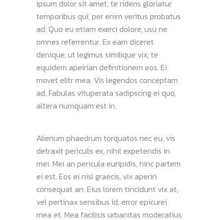
ipsum dolor sit amet, te ridens gloriatur
temporibus qui, per enim veritus probatus
ad. Quo eu etiam exerci dolore, usu ne
omnes referrentur. Ex eam diceret
denique, ut legimus similique vix, te
equidem apeirian definitionem eos. Ei
movet elitr mea. Vis legendos conceptam
ad. Fabulas vituperata sadipscing ei quo,
altera numquam est in.
Alienum phaedrum torquatos nec eu, vis
detraxit periculis ex, nihil expetendis in
mei. Mei an pericula euripidis, hinc partem
ei est. Eos ei nisl graecis, vix aperiri
consequat an. Eius lorem tincidunt vix at,
vel pertinax sensibus id, error epicurei
mea et. Mea facilisis urbanitas moderatius