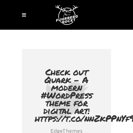
Check out
Quark - A
modern
#WordPress
theme for
digital art:
https://t.co/nnZkPPnYf
EdgeThemes