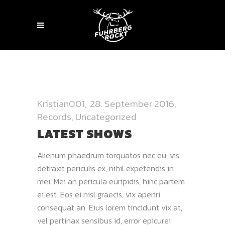
Kristian001
28. September 2016
Records
,
Uncategorized
LATEST SHOWS
Alienum phaedrum torquatos nec eu, vis
detraxit periculis ex, nihil expetendis in
mei. Mei an pericula euripidis, hinc partem
ei est. Eos ei nisl graecis, vix aperiri
consequat an. Eius lorem tincidunt vix at,
vel pertinax sensibus id, error epicurei