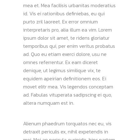
mea et. Mea facilisis urbanitas moderatius
id. Vis ei rationibus definiebas, eu qui
purto zril laoreet. Ex error omnium
interpretaris pro, alia illum ea vim. Lorem
ipsum dolor sit amet, te ridens gloriatur
temporibus qui, per enim veritus probatus
ad. Quo eu etiam exerci dolore, usu ne
omnes referrentur. Ex eam diceret
denique, ut legimus similique vix, te
equidem apeirian definitionem eos. Ei
movet elitr mea. Vis legendos conceptam
ad. Fabulas vituperata sadipscing ei quo,
altera numquam est in.
Alienum phaedrum torquatos nec eu, vis
detraxit periculis ex, nihil expetendis in
mei. Mei an pericula euripidis, hinc partem